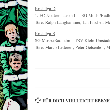
Kreisliga D
1. FC Niedernhausen II – SG Mosb./Radh
Tore: Ralph Langhammer, Jan Fischer, Ma
Kreisliga B
SG Mosb./Radheim – TSV Klein-Umstadt
Tore: Marco Lederer , Peter Geisenhof, 
FÜR DICH VIELLEICHT EBEN