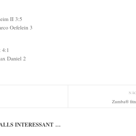
eim II 3:5
rco Oefelein 3
 4:1
Max Daniel 2
NÄ
Zumba® fit
FALLS INTERESSANT …