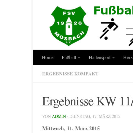
Zum Inhalt springen
Home
Fußball
Hallensport
Herz
ERGEBNISSE KOMPAKT
Ergebnisse KW 11
VON
ADMIN
·
DIENSTAG, 17. MÄRZ 2015
Mittwoch, 11. März 2015