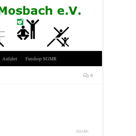
Anfahrt
Fanshop SGMR
0
SHARE