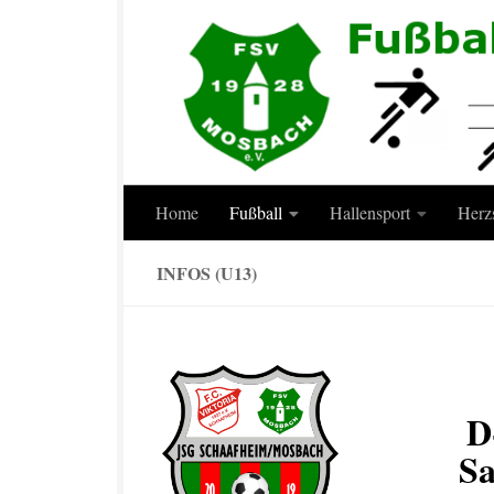
Zum Inhalt springen
Home
Fußball
Hallensport
Herz
INFOS (U13)
D
Sa