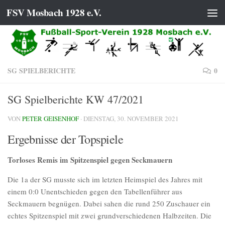
FSV Mosbach 1928 e.V.
Zum Inhalt springen
SG SPIELBERICHTE
0
SG Spielberichte KW 47/2021
VON
PETER GEISENHOF
·
DIENSTAG, 30. NOVEMBER 2021
Ergebnisse der Topspiele
Torloses Remis im Spitzenspiel gegen Seckmauern
Die 1a der SG musste sich im letzten Heimspiel des Jahres mit
einem 0:0 Unentschieden gegen den Tabellenführer aus
Seckmauern begnügen. Dabei sahen die rund 250 Zuschauer ein
echtes Spitzenspiel mit zwei grundverschiedenen Halbzeiten. Die