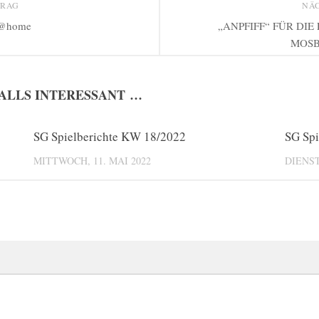
TRAG
NÄ
 @home
„ANPFIFF“ FÜR DIE
MOSB
FALLS INTERESSANT …
0
SG Spielberichte KW 18/2022
0
SG Spi
MITTWOCH, 11. MAI 2022
DIENST