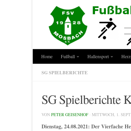
Zum Inhalt springen
Home
Fußball
Hallensport
Herz
SG SPIELBERICHTE
SG Spielberichte
VON
PETER GEISENHOF
·
MITTWOCH, 1. SEP
Dienstag, 24.08.2021: Der Vierfache H