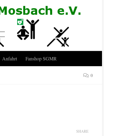
Anfahrt
Fanshop SGMR
0
SHARE