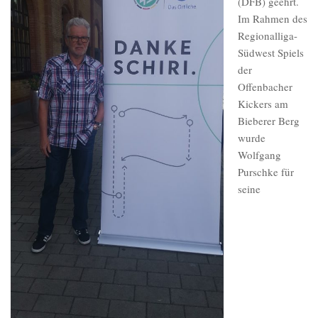
(DFB) geehrt.
Im Rahmen des
Regionalliga-
Südwest Spiels
der
Offenbacher
Kickers am
Bieberer Berg
wurde
Wolfgang
Purschke für
seine