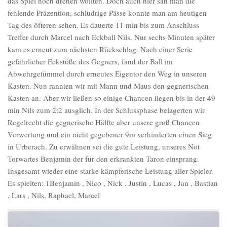
das Spiel noch drehen wollten. Doch auch hier sah man die
fehlende Präzention, schludrige Pässe konnte man am heutigen
Tag des öfteren sehen. Es dauerte 11 min bis zum Anschluss
Treffer durch Marcel nach Eckball Nils. Nur sechs Minuten später
kam es erneut zum nächsten Rückschlag. Nach einer Serie
gefährlicher Eckstöße des Gegners, fand der Ball im
Abwehrgetümmel durch erneutes Eigentor den Weg in unseren
Kasten. Nun rannten wir mit Mann und Maus den gegnerischen
Kasten an. Aber wir ließen so einige Chancen liegen bis in der 49
min Nils zum 2:2 ausglich. In der Schlussphase belagerten wir
Regelrecht die gegnerische Hälfte aber unsere groß Chancen
Verwertung und ein nicht gegebener 9m verhinderten einen Sieg
in Urberach. Zu erwähnen sei die gute Leistung, unseres Not
Torwartes Benjamin der für den erkrankten Taron einsprang.
Insgesamt wieder eine starke kämpferische Leistung aller Spieler.
Es spielten: 1Benjamin , Nico , Nick , Justin , Lucas , Jan , Bastian
, Lars , Nils, Raphael, Marcel