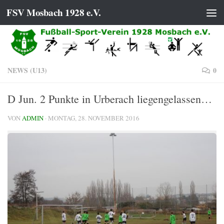
FSV Mosbach 1928 e.V.
Zum Inhalt springen
NEWS (U13)
0
D Jun. 2 Punkte in Urberach liegengelassen…
VON
ADMIN
·
MONTAG, 28. NOVEMBER 2016