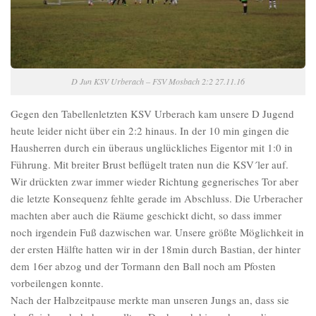
D Jun KSV Urberach – FSV Mosbach 2:2 27.11.16
Gegen den Tabellenletzten KSV Urberach kam unsere D Jugend
heute leider nicht über ein 2:2 hinaus. In der 10 min gingen die
Hausherren durch ein überaus unglückliches Eigentor mit 1:0 in
Führung. Mit breiter Brust beflügelt traten nun die KSV´ler auf.
Wir drückten zwar immer wieder Richtung gegnerisches Tor aber
die letzte Konsequenz fehlte gerade im Abschluss. Die Urberacher
machten aber auch die Räume geschickt dicht, so dass immer
noch irgendein Fuß dazwischen war. Unsere größte Möglichkeit in
der ersten Hälfte hatten wir in der 18min durch Bastian, der hinter
dem 16er abzog und der Tormann den Ball noch am Pfosten
vorbeilengen konnte.
Nach der Halbzeitpause merkte man unseren Jungs an, dass sie