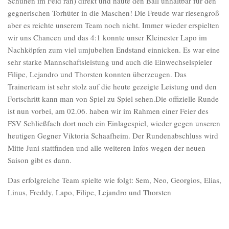
Schuhen im Feld ran) direkt und haute den Ball unhaltbar für den
gegnerischen Torhüter in die Maschen! Die Freude war riesengroß
aber es reichte unserem Team noch nicht. Immer wieder erspielten
wir uns Chancen und das 4:1 konnte unser Kleinester Lapo im
Nachköpfen zum viel umjubelten Endstand einnicken. Es war eine
sehr starke Mannschaftsleistung und auch die Einwechselspieler
Filipe, Lejandro und Thorsten konnten überzeugen. Das
Trainerteam ist sehr stolz auf die heute gezeigte Leistung und den
Fortschritt kann man von Spiel zu Spiel sehen.Die offizielle Runde
ist nun vorbei, am 02.06. haben wir im Rahmen einer Feier des
FSV Schließfach dort noch ein Einlagespiel, wieder gegen unseren
heutigen Gegner Viktoria Schaafheim. Der Rundenabschluss wird
Mitte Juni stattfinden und alle weiteren Infos wegen der neuen
Saison gibt es dann.
Das erfolgreiche Team spielte wie folgt: Sem, Neo, Georgios, Elias,
Linus, Freddy, Lapo, Filipe, Lejandro und Thorsten