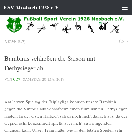
FSV Mosbach 1928 e.V.
Zum Inhalt springen
NEWS (U7)
0
Bambinis schließen die Saison mit
Derbysieger ab
VON
CD7
·
SAMSTAG, 20. MAI 2017
Am letzten Spieltag der Faiplayliga konnten unsere Bambinis
gegen die Viktoria aus Schaafheim einen fulminanten Derbysieger
landen. In der ersten Halbzeit sah es noch nicht danach aus, da der
Gegner sehr konzentriert spielte aber nicht zu zwingenden
Chancen kam. Unser Team hatte, wie in den letzten Spielen sehr