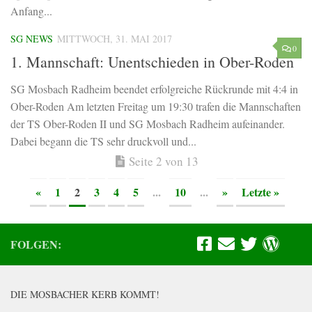
Anfang...
SG NEWS
MITTWOCH, 31. MAI 2017
0
1. Mannschaft: Unentschieden in Ober-Roden
SG Mosbach Radheim beendet erfolgreiche Rückrunde mit 4:4 in
Ober-Roden Am letzten Freitag um 19:30 trafen die Mannschaften
der TS Ober-Roden II und SG Mosbach Radheim aufeinander.
Dabei begann die TS sehr druckvoll und...
Seite 2 von 13
«
1
2
3
4
5
...
10
...
»
Letzte »
FOLGEN:
DIE MOSBACHER KERB KOMMT!