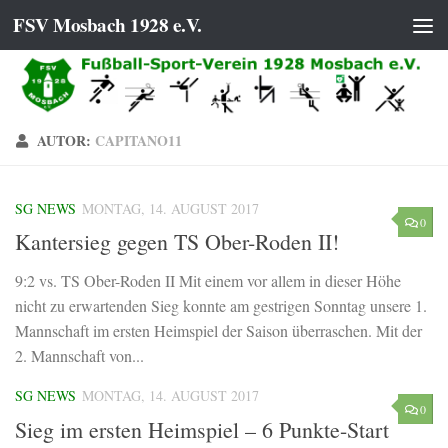
FSV Mosbach 1928 e.V.
Zum Inhalt springen
AUTOR:
CAPITANO11
SG NEWS
MONTAG, 14. AUGUST 2017
0
Kantersieg gegen TS Ober-Roden II!
9:2 vs. TS Ober-Roden II Mit einem vor allem in dieser Höhe
nicht zu erwartenden Sieg konnte am gestrigen Sonntag unsere 1.
Mannschaft im ersten Heimspiel der Saison überraschen. Mit der
2. Mannschaft von...
SG NEWS
MONTAG, 14. AUGUST 2017
0
Sieg im ersten Heimspiel – 6 Punkte-Start